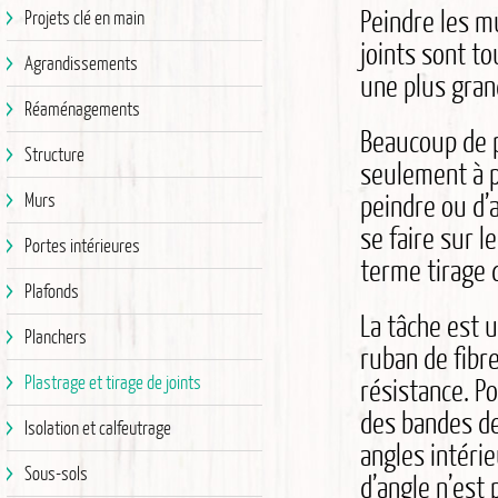
Peindre les m
Projets clé en main
joints sont to
Agrandissements
une plus gran
Réaménagements
Beaucoup de p
Structure
seulement à p
peindre ou d’a
Murs
se faire sur l
Portes intérieures
terme tirage d
Plafonds
La tâche est 
Planchers
ruban de fibre
Plastrage et tirage de joints
résistance. P
des bandes de
Isolation et calfeutrage
angles intérie
Sous-sols
d’angle n’est p